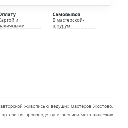
Оплату
Самовывоз
Картой и
В мастерской-
наличными
шоурум
 авторской живописью ведущих мастеров Жостово.
артели по производству и росписи металлических