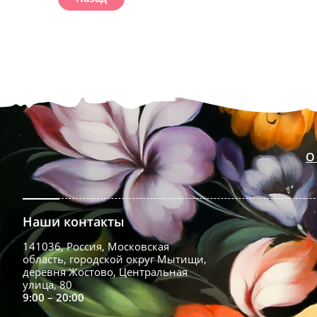
О
Наши контакты
141036, Россия, Московская
область, городской округ Мытищи,
деревня Жостово, Центральная
улица, 80
9:00 – 20:00