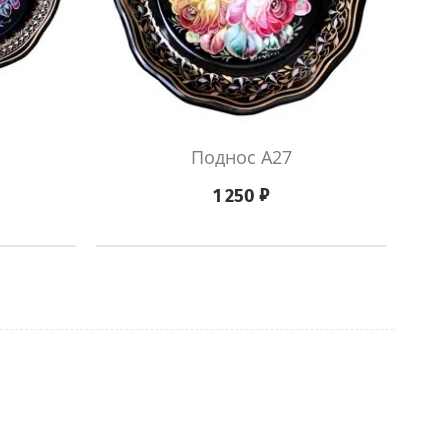
Поднос A27
₽
1 250