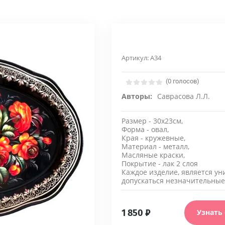
Артикул:
A34
(0 голосов)
Авторы:
Саврасова Л.Л.
Размер - 30х23см,
Форма - овал,
Края - кружевные,
Материал - металл,
Масляные краски,
Покрытие - лак 2 слоя
Каждое изделие, является ун
допускаться незначительные
1 850
₽
Узнать