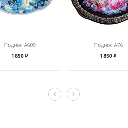
Поднос A609
Поднос A76
₽
₽
1 850
1 850