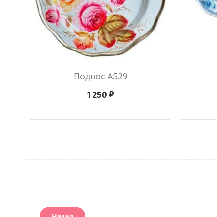
Поднос A529
₽
1 250
Назад