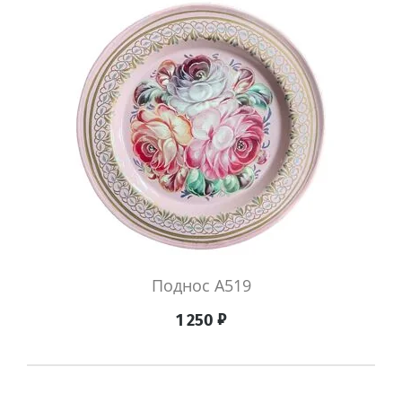
Поднос A519
₽
1 250