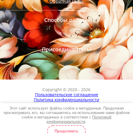
Обратная связь
Способы оплаты
Присоединяйтесь!
Copyright © 2020 - 2026
Пользовательское соглашение
Политика конфиденциальности
Этот сайт использует файлы cookie и метаданные. Продолжая
просматривать его, вы соглашаетесь на использование нами файлов
cookie и метаданных в соответствии с
Политикой
конфиденциальности
.
Мегагрупп.ру
Продолжить