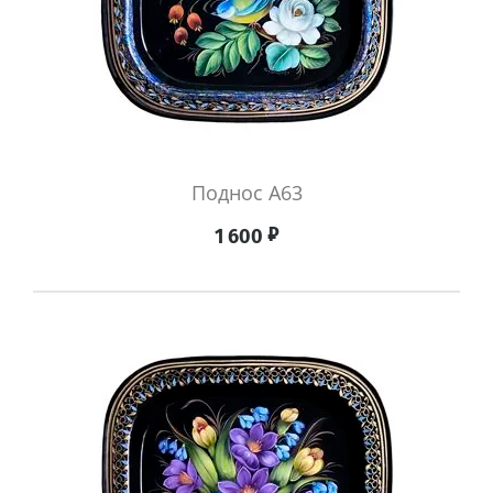
Поднос А63
₽
1 600