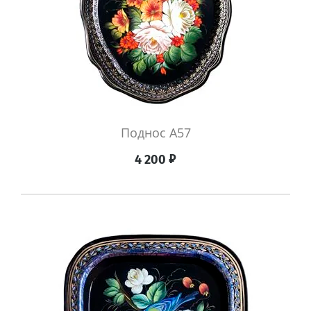
Поднос А57
₽
4 200