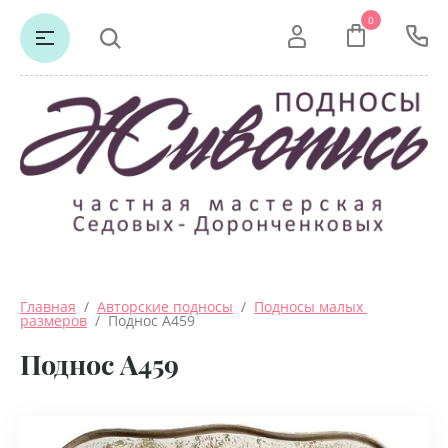
0
Главная
  /  
Авторские подносы
  /  
Подносы малых 
размеров
  /  Поднос А459
Поднос А459