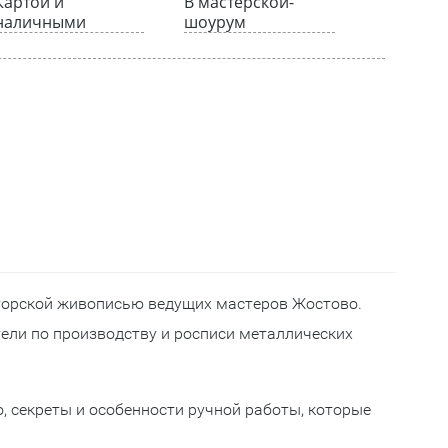
Картой и
В мастерской-
наличными
шоурум
вторской живописью ведущих мастеров Жостово.
ели по производству и росписи металлических
 секреты и особенности ручной работы, которые