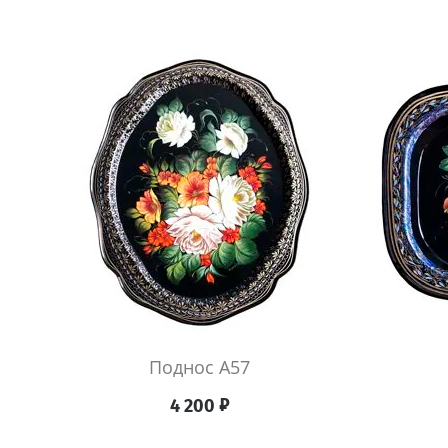
Поднос А57
₽
4 200