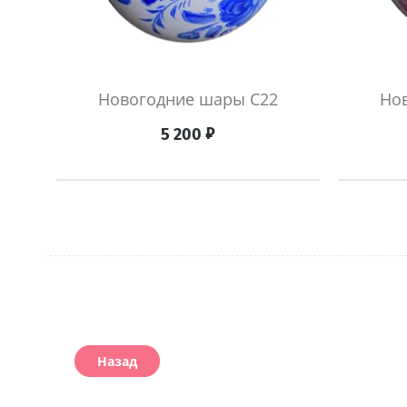
Новогодние шары С22
Но
₽
5 200
Назад