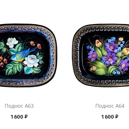
Поднос А63
Поднос А64
₽
₽
1 600
1 600