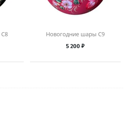
 С8
Новогодние шары С9
₽
5 200