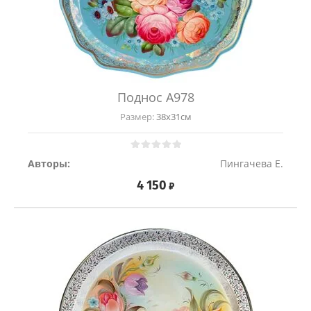
Поднос A978
Размер:
38х31см
Авторы:
Пингачева Е.
4 150
₽