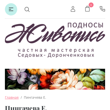
0
Главная
  /  Пингачева Е.
Пингачева Е.