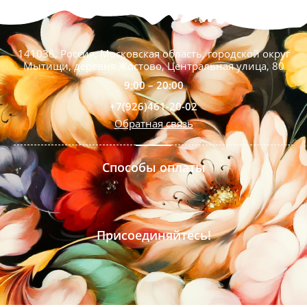
141036, Россия, Московская область, городской округ
Мытищи, деревня Жостово, Центральная улица, 80
9:00 – 20:00
+7(926)461-20-02
Обратная связь
Способы оплаты
Присоединяйтесь!