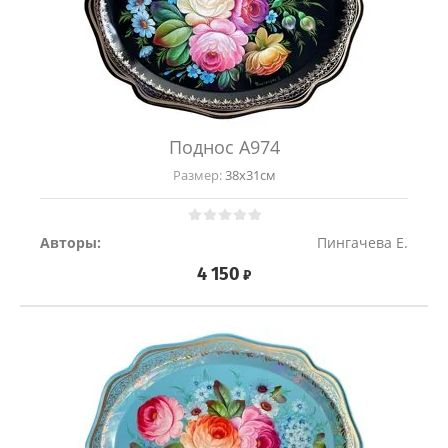
Поднос A974
Размер:
38х31см
Авторы:
Пингачева Е.
4 150
₽