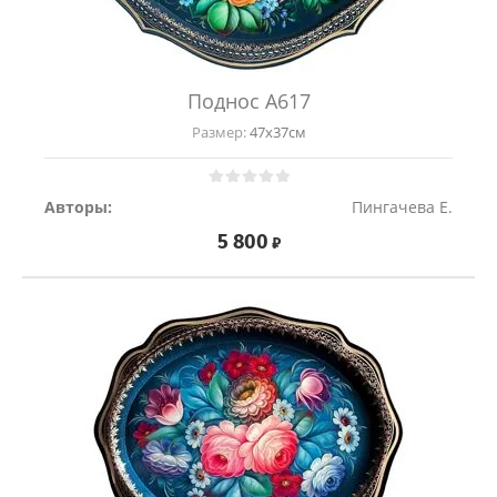
Поднос A617
Размер:
47х37см
Авторы:
Пингачева Е.
5 800
₽