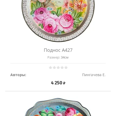
Поднос А427
Размер:
34см
Авторы:
Пингачева Е.
4 250
₽