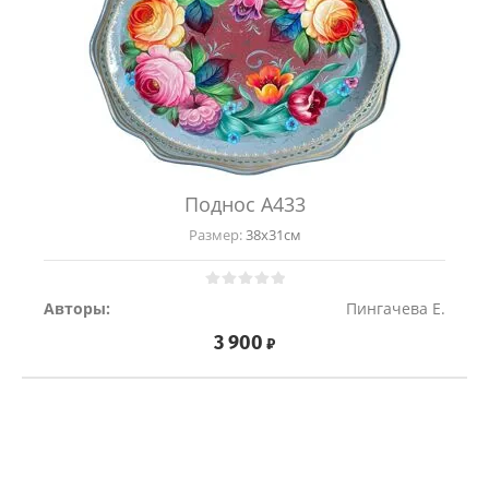
Поднос А433
Размер:
38х31см
Авторы:
Пингачева Е.
3 900
₽