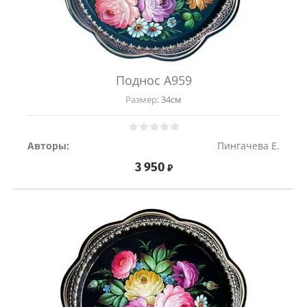
Поднос A959
Размер:
34см
Авторы:
Пингачева Е.
3 950
₽