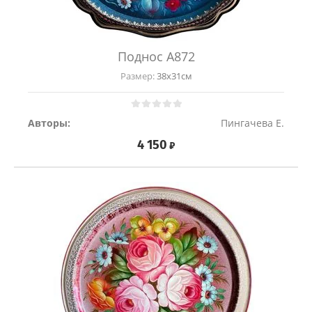
Поднос A872
Размер:
38х31см
Авторы:
Пингачева Е.
4 150
₽